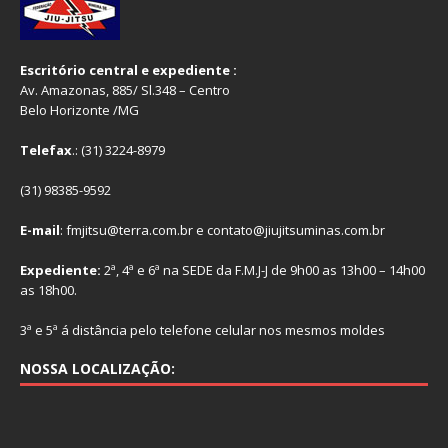
Escritório central e expediente :
Av. Amazonas, 885/ Sl.348 – Centro
Belo Horizonte /MG
Telefax
.: (31) 3224-8979
(31) 98385-9592
E-mail
: fmjitsu@terra.com.br e contato@jiujitsuminas.com.br
Expediente:
2ª, 4ª e 6ª na SEDE da F.M.J-J de 9h00 as 13h00 – 14h00
as 18h00.
3ª e 5ª á distância pelo telefone celular nos mesmos moldes
NOSSA LOCALIZAÇÃO: