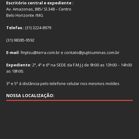
Escritório central e expediente :
Av. Amazonas, 885/ Sl.348 – Centro
Belo Horizonte /MG
Telefax
.: (31) 3224-8979
(31) 98385-9592
E-mail
: fmjitsu@terra.com.br e contato@jiujitsuminas.com.br
Expediente:
2ª, 4ª e 6ª na SEDE da F.M.J-J de 9h00 as 13h00 – 14h00
as 18h00.
3ª e 5ª á distância pelo telefone celular nos mesmos moldes
NOSSA LOCALIZAÇÃO: